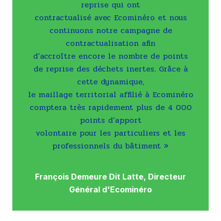
reprise qui ont
contractualisé avec Ecominéro et nous
continuons notre campagne de
contractualisation afin
d’accroître encore le nombre de points
de reprise des déchets inertes. Grâce à
cette dynamique,
le maillage territorial affilié à Ecominéro
comptera très rapidement plus de 4 000
points d’apport
volontaire pour les particuliers et les
professionnels du bâtiment »
François Demeure Dit Latte, Directeur
Général d'Ecominéro