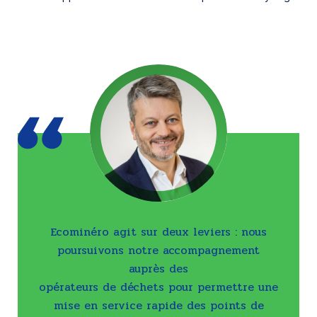
Ecominéro agit sur deux leviers : nous
poursuivons notre accompagnement
auprès des
opérateurs de déchets pour permettre une
mise en service rapide des points de