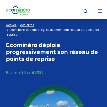
Aller au contenu
Aller à la recherche
Aller au menu
Accueil
Actualités
Découvrir Écominéro
Ecominéro déploie progressivement son réseau de points de
reprise
Ecominéro déploie
Producteurs
progressivement son réseau de
points de reprise
Opérateurs de déchets
Publié le 28 avril 2023
Détenteurs de déchets