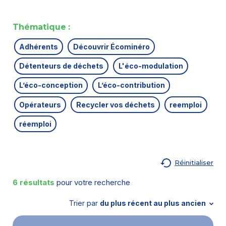
Thématique :
Adhérents
Découvrir Écominéro
Détenteurs de déchets
L'éco-modulation
L’éco-conception
L’éco-contribution
Opérateurs
Recycler vos déchets
reemploi
réemploi
Réinitialiser
6 résultats
pour votre recherche
Trier par
du plus récent au plus ancien