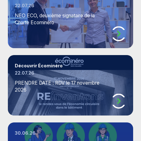
22.07.26
Mon espace
NEO ECO, deuxième signataire de la
Charte Ecominéro
Où déposer mes déchets ?
Réemploi
L’éco-contribution
Actualités
Évènements
Découvrir Écominéro
Aide et contact
22.07.26
PRENDRE DATE : RDV le 17 novembre
2026
30.06.26