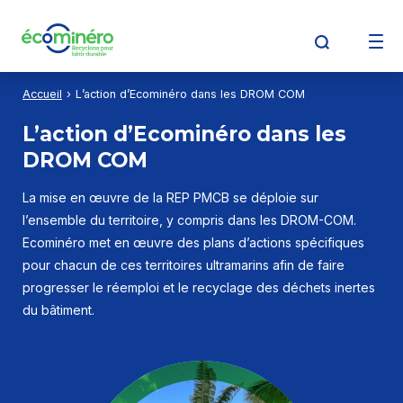
Aller au contenu
Aller à la recherche
Aller au menu
Accueil
L’action d’Ecominéro dans les DROM COM
Découvrir Écominéro
L’action d’Ecominéro dans les
DROM COM
Producteurs
La mise en œuvre de la REP PMCB se déploie sur
l’ensemble du territoire, y compris dans les DROM-COM.
Ecominéro met en œuvre des plans d’actions spécifiques
Opérateurs de déchets
pour chacun de ces territoires ultramarins afin de faire
progresser le réemploi et le recyclage des déchets inertes
du bâtiment.
Détenteurs de déchets