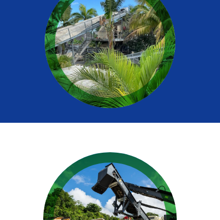
Mon espace
Où déposer mes déchets ?
Réemploi
L’éco-contribution
Actualités
Évènements
Aide et contact