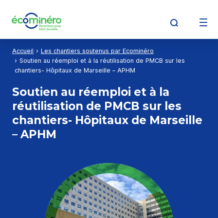
Aller au contenu
Aller à la recherche
Aller au menu
Accueil
Les chantiers soutenus par Ecominéro
Découvrir Écominéro
Soutien au réemploi et à la réutilisation de PMCB sur les
chantiers- Hôpitaux de Marseille – APHM
Soutien au réemploi et à la
Producteurs
réutilisation de PMCB sur les
chantiers- Hôpitaux de Marseille
– APHM
Opérateurs de déchets
Détenteurs de déchets