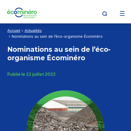
Aller au contenu
Aller à la recherche
Aller au menu
Accueil
Actualités
Découvrir Écominéro
Nominations au sein de l’éco-organisme Écominéro
Nominations au sein de l’éco-
organisme Écominéro
Producteurs
Publié le 22 juillet 2022
Opérateurs de déchets
Détenteurs de déchets