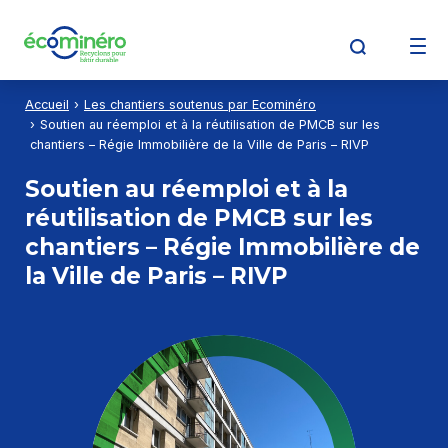
Aller au contenu
Aller à la recherche
Aller au menu
Accueil
Les chantiers soutenus par Ecominéro
Découvrir Écominéro
Soutien au réemploi et à la réutilisation de PMCB sur les
chantiers – Régie Immobilière de la Ville de Paris – RIVP
Soutien au réemploi et à la
Producteurs
réutilisation de PMCB sur les
chantiers – Régie Immobilière de
la Ville de Paris – RIVP
Opérateurs de déchets
Détenteurs de déchets