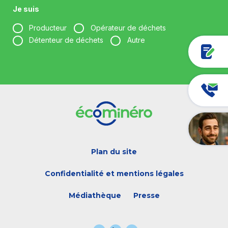
Je suis
Producteur
Opérateur de déchets
Détenteur de déchets
Autre
Votre entreprise *
Votre fonction *
Plan du site
Votre adresse e-mail *
Confidentialité et mentions légales
Médiathèque
Presse
En cliquant sur « valider », j’accepte qu’Ecominéro traite mes
données à caractère personnel pour recevoir les actualités
d’Ecominéro et de son environnement : pour en savoir plus, je peux
me référer à la
Politique de confidentialité