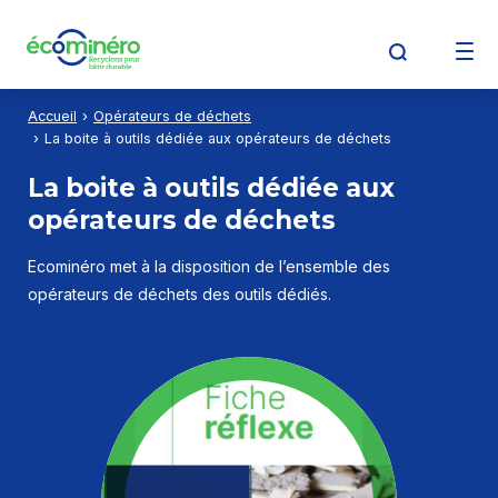
Aller au contenu
Aller à la recherche
Aller au menu
Accueil
Opérateurs de déchets
Découvrir Écominéro
La boite à outils dédiée aux opérateurs de déchets
La boite à outils dédiée aux
opérateurs de déchets
Producteurs
Ecominéro met à la disposition de l’ensemble des
opérateurs de déchets des outils dédiés.
Opérateurs de déchets
Détenteurs de déchets