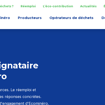
échets ?
Réemploi
L’éco-contribution
Actualités
inéro
Producteurs
Opérateurs de déchets
D
gnataire
ro
urces. Le réemploi et
des réponses concrètes.
 d'engagement d'Ecominéro.