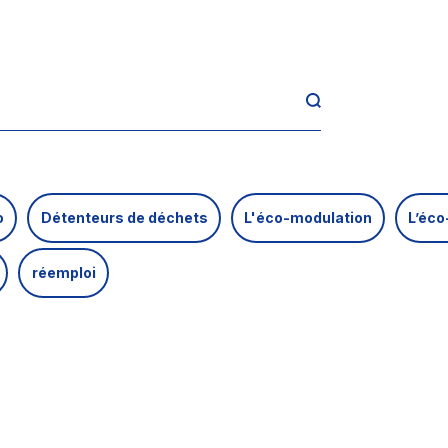
o
Détenteurs de déchets
L'éco-modulation
L’éco
réemploi