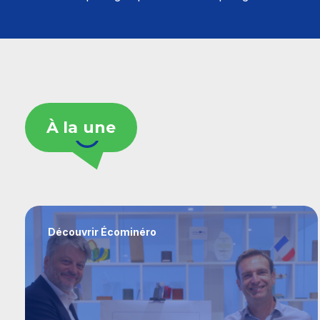
À la une
Découvrir Écominéro