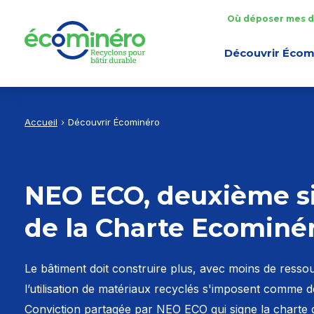
Aller au contenu
Aller à la recherche
Aller au menu
Où déposer mes d
Découvrir Écom
Accueil
Découvrir Écominéro
NEO ECO, deuxième si
de la Charte Ecominé
Le bâtiment doit construire plus, avec moins de resso
l’utilisation de matériaux recyclés s'imposent comme 
Conviction partagée par NEO ECO qui signe la charte