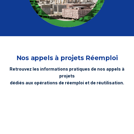
Mon espace
Où déposer mes déchets ?
Réemploi
L’éco-contribution
Nos appels à projets Réemploi
Actualités
Évènements
Aide et contact
Retrouvez les informations pratiques de nos appels à
projets
dédiés aux opérations de réemploi et de réutilisation.