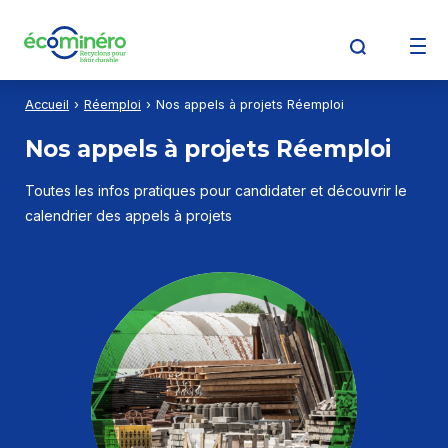
Aller au contenu
Aller à la recherche
Aller au menu
Accueil
Réemploi
Nos appels à projets Réemploi
Découvrir Écominéro
Nos appels à projets Réemploi
Toutes les infos pratiques pour candidater et découvrir le
Producteurs
calendrier des appels à projets
Opérateurs de déchets
Détenteurs de déchets